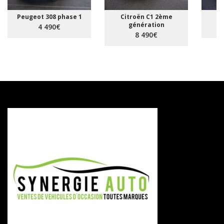
Peugeot 308 phase 1
Citroën C1 2ème
R
génération
4 490€
8 490€