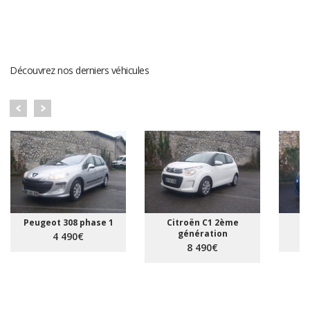
DERNIERS VÉHICULES
Découvrez nos derniers véhicules
Peugeot 308 phase 1
Citroën C1 2ème
R
génération
4 490€
8 490€