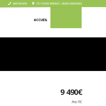
0687350492
157 COURS BERRIAT, 38000 GRENOBLE
ACCUEIL
NOS VÉHICULES
9 490
€
Prix TTC