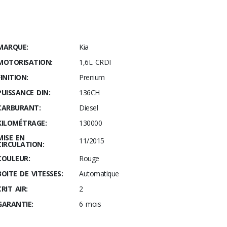
MARQUE:
Kia
MOTORISATION:
1,6L CRDI
FINITION:
Prenium
PUISSANCE DIN:
136CH
CARBURANT:
Diesel
KILOMÉTRAGE:
130000
MISE EN
11/2015
CIRCULATION:
COULEUR:
Rouge
BOITE DE VITESSES:
Automatique
CRIT AIR:
2
GARANTIE:
6 mois