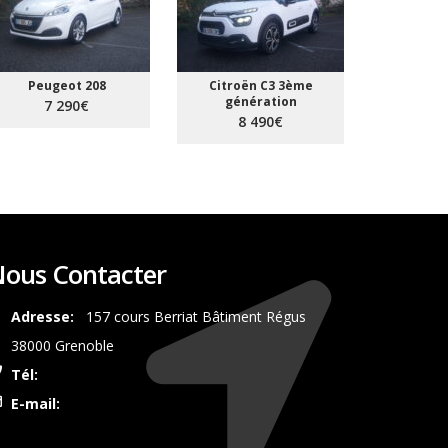
Peugeot 208
Citroën C3 3ème
génération
7 290€
8 490€
ous Contacter
Adresse:
157 cours Berriat Bâtiment Régus
38000 Grenoble
Tél:
0687350492
E-mail:
contact@synergieauto.com