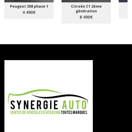
Peugeot 308 phase 1
Citroën C1 2ème
R
génération
4 490€
8 490€