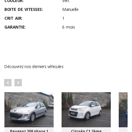
COULEUR:
Vert
BOITE DE VITESSES:
Manuelle
CRIT AIR:
1
GARANTIE:
6 mois
DERNIERS VÉHICULES
Découvrez nos derniers véhicules
Peugeot 308 phase 1
Citroën C1 2ème
R