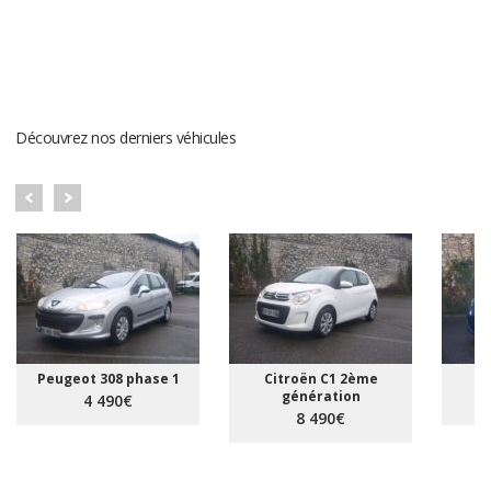
DERNIERS VÉHICULES
Découvrez nos derniers véhicules
Peugeot 308 phase 1
Citroën C1 2ème
R
génération
4 490€
8 490€