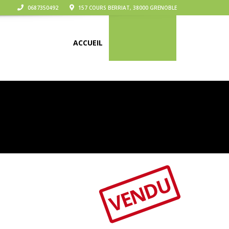
0687350492
157 COURS BERRIAT, 38000 GRENOBLE
ACCUEIL
NOS VÉHICULES
VENDU