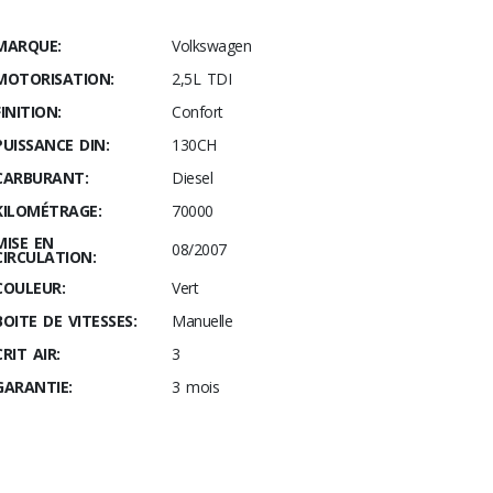
MARQUE:
Volkswagen
MOTORISATION:
2,5L TDI
FINITION:
Confort
PUISSANCE DIN:
130CH
CARBURANT:
Diesel
KILOMÉTRAGE:
70000
MISE EN
08/2007
CIRCULATION:
COULEUR:
Vert
BOITE DE VITESSES:
Manuelle
CRIT AIR:
3
GARANTIE:
3 mois